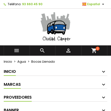

Teléfono:
93 660 45 90
Español
0



shopping_cart
Inicio
Agua
Bocas Llenado
INICIO
MARCAS
PROVEEDORES
BANNER