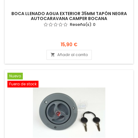
BOCA LLENADO AGUA EXTERIOR 35MM TAPÓN NEGRA
AUTOCARAVANA CAMPER BOCANA
Reseña(s):
0
Precio
15,90 €
Añadir al carrito

Nuevo
Fuera de stock