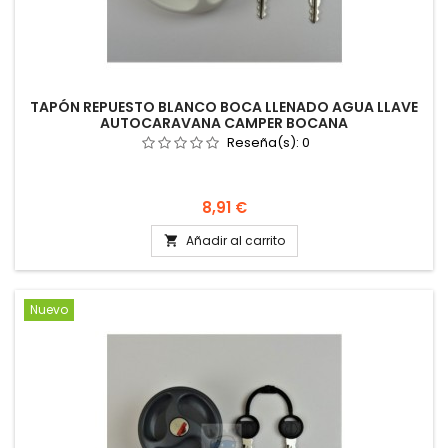
TAPÓN REPUESTO BLANCO BOCA LLENADO AGUA LLAVE
AUTOCARAVANA CAMPER BOCANA
Reseña(s):
0
Precio
8,91 €
Añadir al carrito

Nuevo