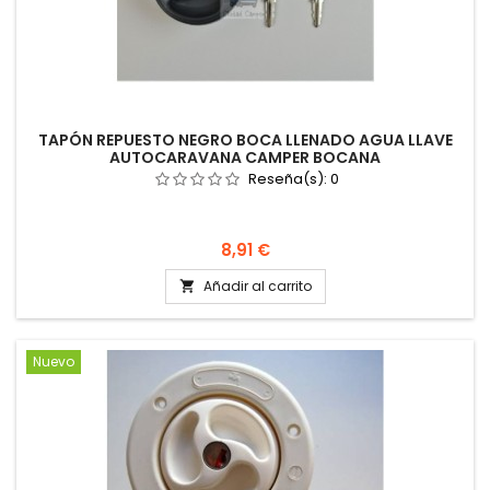
TAPÓN REPUESTO NEGRO BOCA LLENADO AGUA LLAVE
AUTOCARAVANA CAMPER BOCANA
Reseña(s):
0
Precio
8,91 €
Añadir al carrito

Nuevo