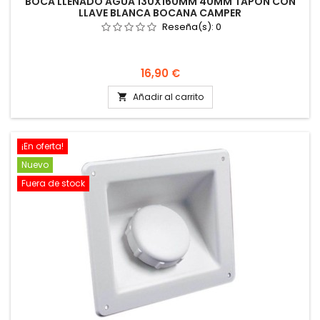
BOCA LLENADO AGUA 130X160MM 40MM TAPÓN CON
LLAVE BLANCA BOCANA CAMPER
Reseña(s):
0
Precio
16,90 €
Añadir al carrito

¡En oferta!
Nuevo
Fuera de stock