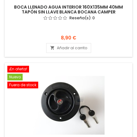
BOCA LLENADO AGUA INTERIOR 160X135MM 40MM
TAPÓN SIN LLAVE BLANCA BOCANA CAMPER
Reseña(s):
0
Precio
8,90 €
Añadir al carrito

¡En oferta!
Nuevo
Fuera de stock