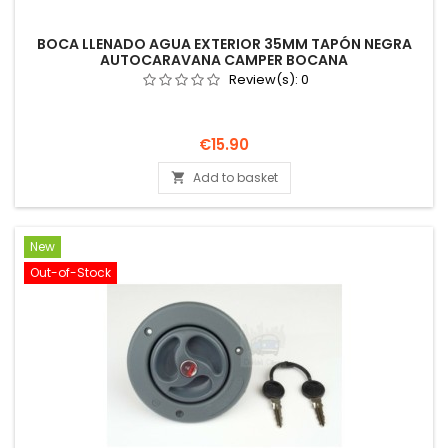
BOCA LLENADO AGUA EXTERIOR 35MM TAPÓN NEGRA
AUTOCARAVANA CAMPER BOCANA
Review(s):
0
Price
€15.90
Add to basket

New
Out-of-Stock