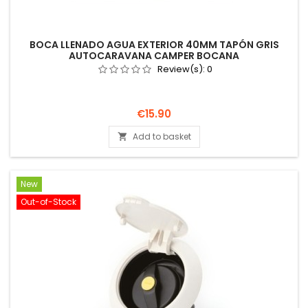
BOCA LLENADO AGUA EXTERIOR 40MM TAPÓN GRIS
AUTOCARAVANA CAMPER BOCANA
Review(s):
0
Price
€15.90
Add to basket

New
Out-of-Stock