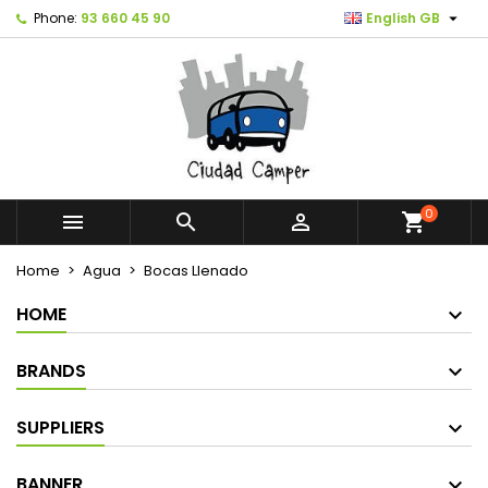

Phone:
93 660 45 90
English GB
0



shopping_cart
Home
Agua
Bocas Llenado
HOME
BRANDS
SUPPLIERS
BANNER