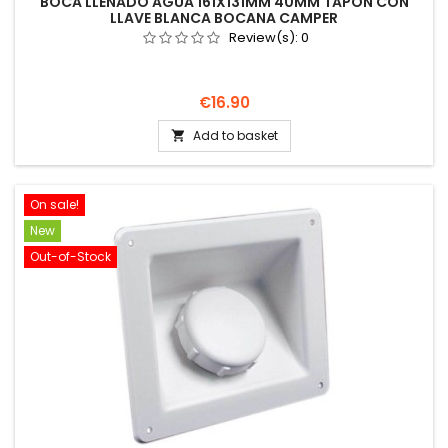
BOCA LLENADO AGUA 161X131MM 40MM TAPÓN CON
LLAVE BLANCA BOCANA CAMPER
Review(s):
0
Price
€16.90
Add to basket

On sale!
New
Out-of-Stock