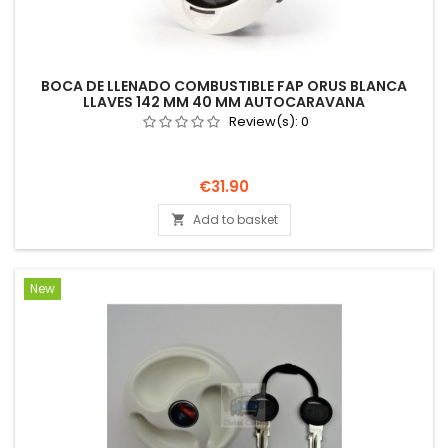
BOCA DE LLENADO COMBUSTIBLE FAP ORUS BLANCA
LLAVES 142 MM 40 MM AUTOCARAVANA
Review(s):
0
Price
€31.90
Add to basket

New