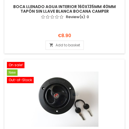
BOCA LLENADO AGUA INTERIOR 160X135MM 40MM
TAPÓN SIN LLAVE BLANCA BOCANA CAMPER
Review(s):
0
Price
€8.90
Add to basket

On sale!
New
Out-of-Stock