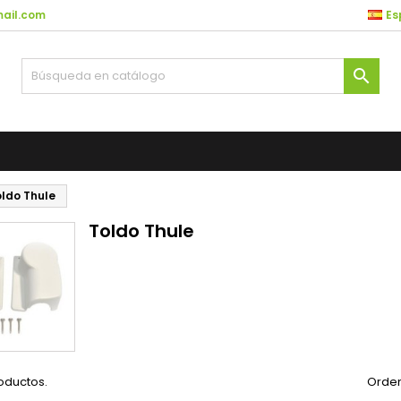
ail.com
Es

ldo Thule
Toldo Thule
oductos.
Orden