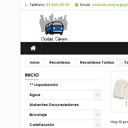
Teléfono:
93 660 45 90
Email:
ciudadcamper@gm
Inicio
Recambios
Recambios Toldos
To
INICIO
** Liquidación
Agua
Aislantes Oscurecedores
Bricolaje
Hay 10 pr
Calefacción