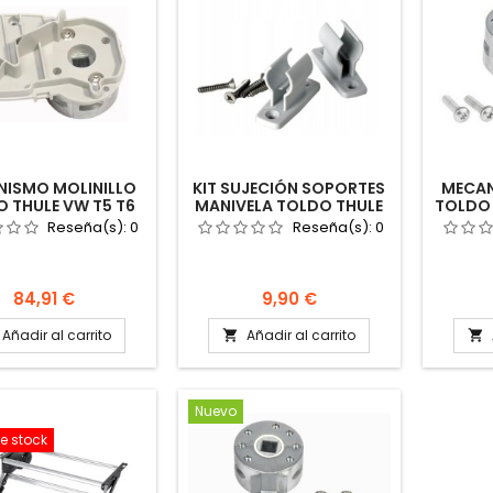
NISMO MOLINILLO
KIT SUJECIÓN SOPORTES
MECAN
 THULE VW T5 T6
MANIVELA TOLDO THULE
TOLDO 
LIFORNIA 5102
AUTOCARAVANA CAMPER
52
Reseña(s):
0
Reseña(s):
0
1500601201
1500601222
AUTOC
ARAVANA CAMPER
Precio
Precio
84,91 €
9,90 €
Añadir al carrito
Añadir al carrito


Nuevo
e stock