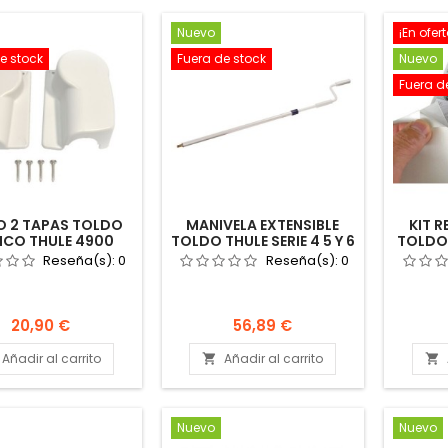
Nuevo
¡En ofert
e stock
Fuera de stock
Nuevo
Fuera d
O 2 TAPAS TOLDO
MANIVELA EXTENSIBLE
KIT 
NCO THULE 4900
TOLDO THULE SERIE 4 5 Y 6
TOLDO 
PE 1500602211
AUTOCARAVANA CAMPER
30
Reseña(s):
0
Reseña(s):
0
ARAVANA CAMPER
1500602210
AU
Precio
Precio
20,90 €
56,89 €
Añadir al carrito
Añadir al carrito


Nuevo
Nuevo