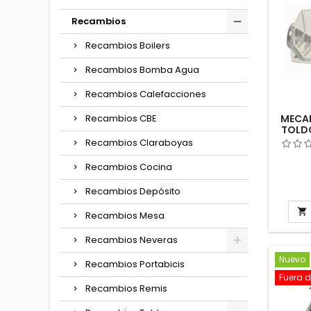
Recambios
Recambios Boilers
Recambios Bomba Agua
Recambios Calefacciones
Recambios CBE
MECA
TOLDO
CA
Recambios Claraboyas
AUTOC
Recambios Cocina
Recambios Depósito

Recambios Mesa
Recambios Neveras
Nuevo
Recambios Portabicis
Fuera d
Recambios Remis