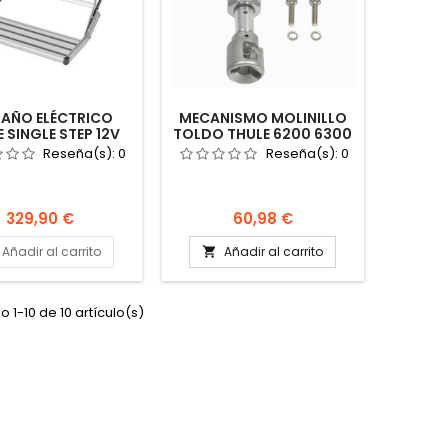
DAÑO ELÉCTRICO
MECANISMO MOLINILLO
 SINGLE STEP 12V
TOLDO THULE 6200 6300
60MM 309969
1500602606
Reseña(s):
0
Reseña(s):
0
TOCARAVANA
AUTOCARAVANA CAMPER
Precio
Precio
329,90 €
60,98 €
Añadir al carrito
Añadir al carrito

 1-10 de 10 artículo(s)