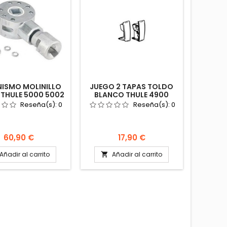
ISMO MOLINILLO
JUEGO 2 TAPAS TOLDO
THULE 5000 5002
BLANCO THULE 4900
00 1500601221
TOPE 1500602213
Reseña(s):
0
Reseña(s):
0
ARAVANA CAMPER
AUTOCARAVANA CAMPER
Precio
Precio
60,90 €
17,90 €
Añadir al carrito
Añadir al carrito
