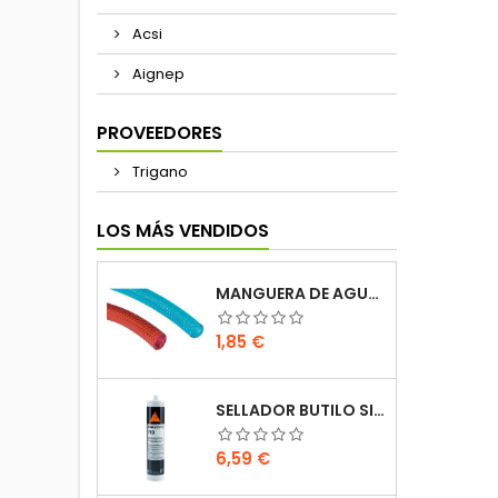
Acsi
Aignep
PROVEEDORES
Trigano
LOS MÁS VENDIDOS
MANGUERA DE AGUA REFORZADA 10MM 10X15 AZUL / ROJO 1 METRO AUTOCARAVANA CAMPER
Precio
1,85 €
SELLADOR BUTILO SIKALASTOMER 710 BLANCO 310ML SIKA CARAVANA AUTOCARAVANA
Precio
6,59 €