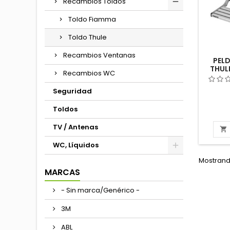
Recambios Toldos
Toldo Fiamma
Toldo Thule
Recambios Ventanas
PEL
THULE
Recambios WC
4
AU
Seguridad
Toldos
TV / Antenas

WC, Líquidos
Mostrando
MARCAS
- Sin marca/Genérico -
3M
ABL