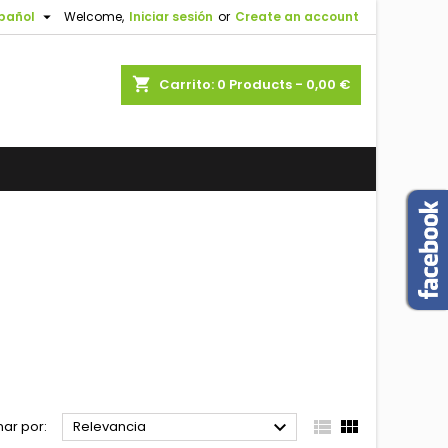

pañol
Welcome,
Iniciar sesión
or
Create an account
shopping_cart
Carrito:
0
Products - 0,00 €



ar por:
Relevancia