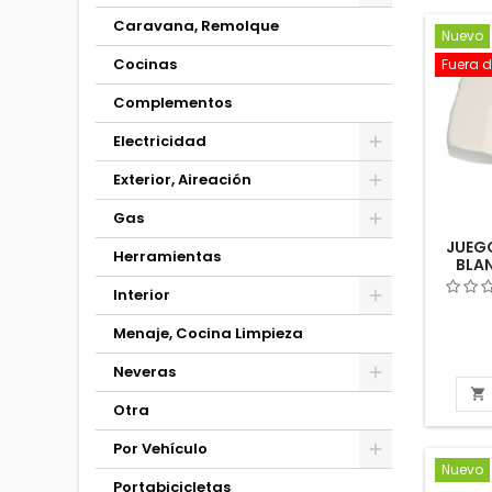
Caravana, Remolque
Nuevo
Cocinas
Fuera d
Complementos
Electricidad
Exterior, Aireación
Gas
JUEG
Herramientas
BLA
TO
Interior
AUTOC
Menaje, Cocina Limpieza
Neveras

Otra
Por Vehículo
Nuevo
Portabicicletas