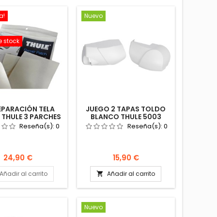
a!
Nuevo
e stock
REPARACIÓN TELA
JUEGO 2 TAPAS TOLDO
THULE 3 PARCHES
BLANCO THULE 5003
6486 CAMPER
TOPE 1500601589
Reseña(s):
0
Reseña(s):
0
TOCARAVANA
AUTOCARAVANA CAMPER
Precio
Precio
24,90 €
15,90 €
Añadir al carrito
Añadir al carrito

Nuevo