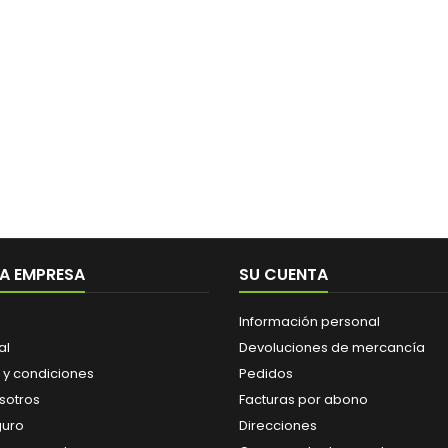
A EMPRESA
SU CUENTA
Información personal
al
Devoluciones de mercancía
 y condiciones
Pedidos
sotros
Facturas por abono
guro
Direcciones