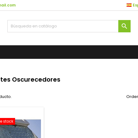
ail.com
Es

ntes Oscurecedores
ducto.
Orden
e stock