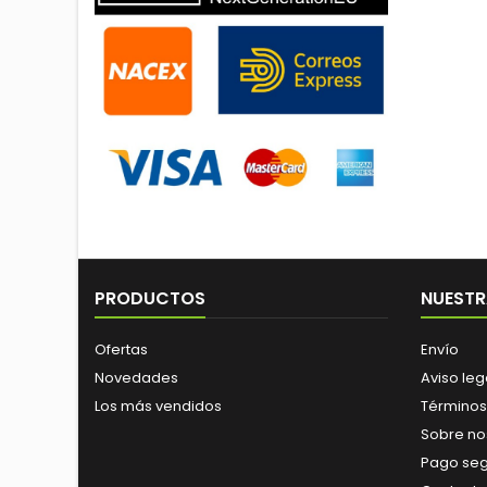
PRODUCTOS
NUESTR
Ofertas
Envío
Novedades
Aviso leg
Los más vendidos
Términos
Sobre no
Pago se