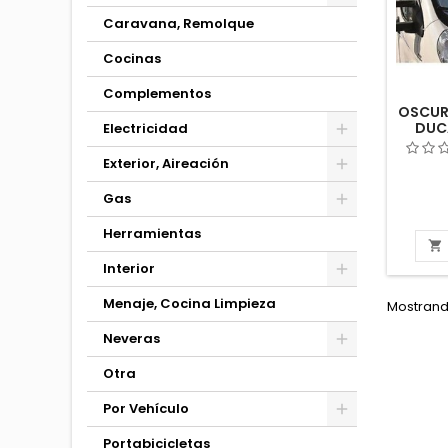
Caravana, Remolque
Cocinas
Complementos
OSCUR
DUC
Electricidad
CAPA
AUTOC
Exterior, Aireación
Gas
Herramientas

Interior
Menaje, Cocina Limpieza
Mostrando
Neveras
Otra
Por Vehículo
Portabicicletas