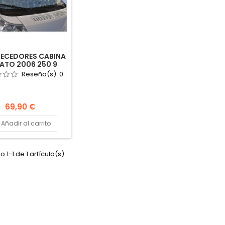
ECEDORES CABINA
ATO 2006 250 9
S HTD AISLANTES
Reseña(s):
0
ARAVANA CAMPER
Precio
69,90 €
Añadir al carrito
 1-1 de 1 artículo(s)