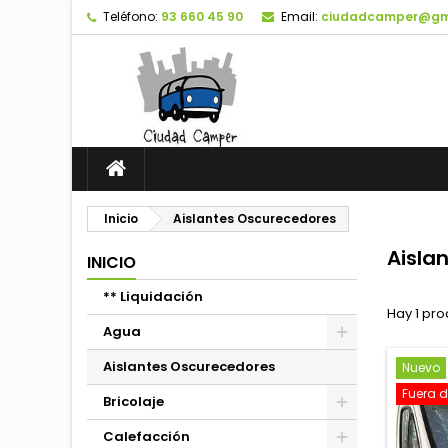
Teléfono:
93 660 45 90
Email:
ciudadcamper@gm
Inicio
Aislantes Oscurecedores
Aisla
INICIO
** Liquidación
Hay 1 pro
Agua
Aislantes Oscurecedores
Nuevo
Fuera d
Bricolaje
Calefacción