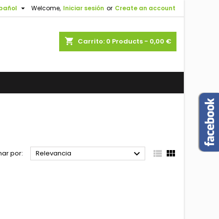

pañol
Welcome,
Iniciar sesión
or
Create an account
shopping_cart
Carrito:
0
Products - 0,00 €



ar por:
Relevancia