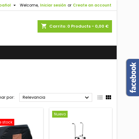

pañol
Welcome,
Iniciar sesión
or
Create an account
shopping_cart
Carrito:
0
Products - 0,00 €



ar por:
Relevancia
Nuevo
e stock