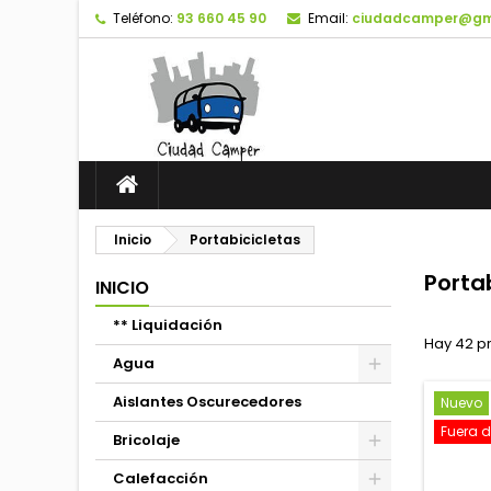
Teléfono:
93 660 45 90
Email:
ciudadcamper@gm
Inicio
Portabicicletas
Porta
INICIO
** Liquidación
Hay 42 p
Agua
Aislantes Oscurecedores
Nuevo
Fuera d
Bricolaje
Calefacción