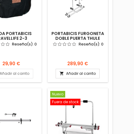
DA PORTABICIS
PORTABICIS FURGONETA
AVELLIFE 2-3
DOBLE PUERTA THULE
ICLETAS SEÑAL
SPORT G2 COMPACT
Reseña(s):
0
Reseña(s):
0
TOCARAVANA
PORTABICICLETAS
TABICICLETAS
Precio
Precio
29,90 €
289,90 €
Añadir al carrito
Añadir al carrito

Nuevo
Fuera de stock