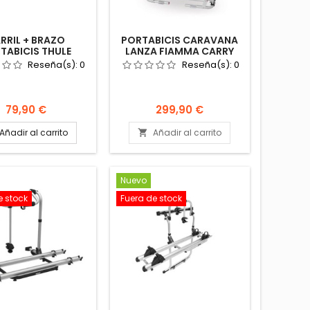
RRIL + BRAZO
PORTABICIS CARAVANA
TABICIS THULE
LANZA FIAMMA CARRY
SSENTIAL 3RD
BIKE XL A PRO 200
Reseña(s):
0
Reseña(s):
0
TABICICLETAS
PORTABICICLETAS
RTABICIS RAÍL
Precio
Precio
79,90 €
299,90 €
Añadir al carrito
Añadir al carrito

Nuevo
e stock
Fuera de stock