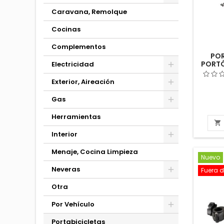
Caravana, Remolque
Cocinas
Complementos
POR
PORTÓ
Electricidad
BIKE 
MULT
Exterior, Aireación
Gas
Herramientas

Interior
Menaje, Cocina Limpieza
Nuevo
Neveras
Fuera d
Otra
Por Vehículo
Portabicicletas