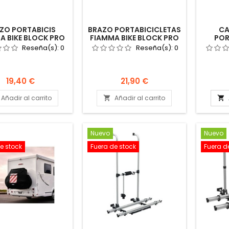
ZO PORTABICIS
BRAZO PORTABICICLETAS
CA
A BIKE BLOCK PRO
FIAMMA BIKE BLOCK PRO
POR
EGRO CARRY BIKE
4 NEGRO CARRY BIKE
E
Reseña(s):
0
Reseña(s):
0
04133A01A
PORTABICIS
POR
PO
Precio
Precio
19,40 €
21,90 €
Añadir al carrito
Añadir al carrito


Nuevo
Nuevo
e stock
Fuera de stock
Fuera d