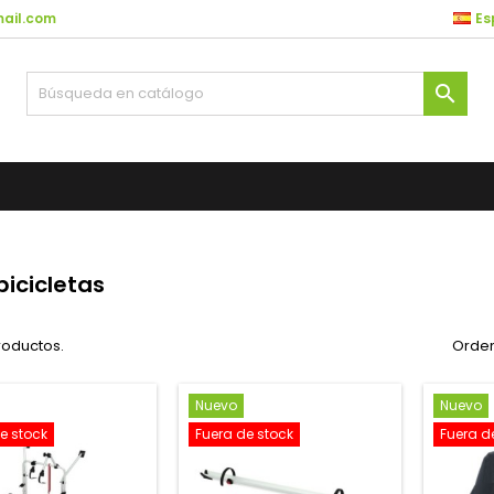
ail.com
Es

bicicletas
roductos.
Orden
Nuevo
Nuevo
e stock
Fuera de stock
Fuera d