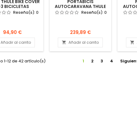
THULE BIKE COVER
PORTABICIS
-3 BICICLETAS
AUTOCARAVANA THULE
AUTO
PORTABICIS
ESSENTIAL STANDARD
ESSENT
Reseña(s):
0
Reseña(s):
0
ARAVANA CAMPER
LARGO PORTABICICLETAS
PORT
BICIS
AC
Precio
Precio
94,90 €
239,89 €
Añadir al carrito
Añadir al carrito


 1-12 de 42 artículo(s)
1
2
3
4
Siguien