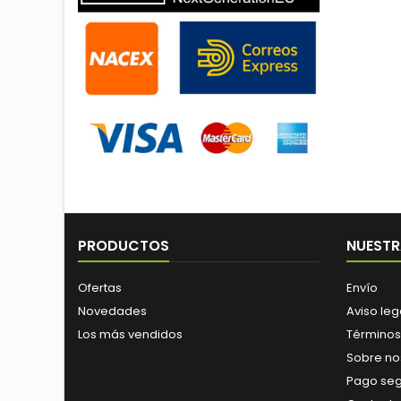
PRODUCTOS
NUESTR
Ofertas
Envío
Novedades
Aviso leg
Los más vendidos
Términos
Sobre no
Pago se