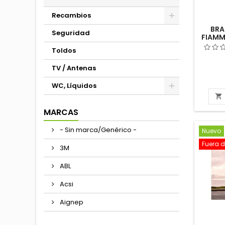
Recambios
BRA
Seguridad
FIAMM
2 N
Toldos
TV / Antenas
WC, Líquidos

MARCAS
- Sin marca/Genérico -
Nuevo
Fuera d
3M
ABL
Acsi
Aignep