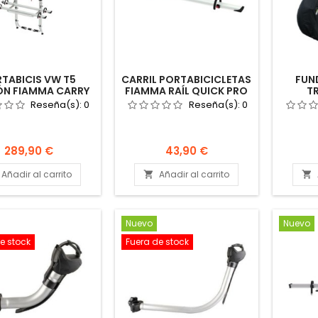
TABICIS VW T5
CARRIL PORTABICICLETAS
FUN
N FIAMMA CARRY
FIAMMA RAÍL QUICK PRO
TR
PORTABICICLETAS
128 NEGRO CARRY BIKE
BIC
Reseña(s):
0
Reseña(s):
0
IVAN CALIFORNIA
PORTABICIS
AU
POR
Precio
Precio
289,90 €
43,90 €
Añadir al carrito
Añadir al carrito


Nuevo
Nuevo
e stock
Fuera de stock