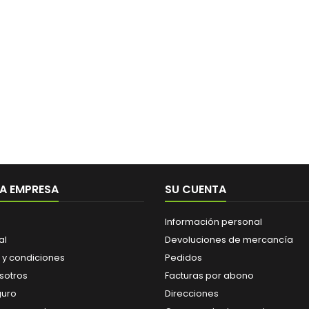
A EMPRESA
SU CUENTA
Información personal
al
Devoluciones de mercancía
 y condiciones
Pedidos
sotros
Facturas por abono
guro
Direcciones