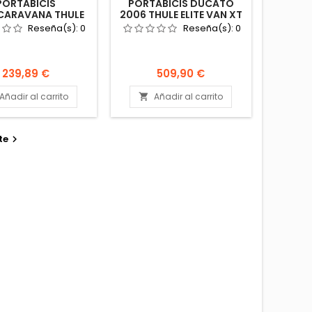
PORTABICIS
PORTABICIS DUCATO
CARAVANA THULE
2006 THULE ELITE VAN XT
IAL SHORT CORTO
X250 250
Reseña(s):
0
Reseña(s):
0
ABICICLETAS AC
PORTABICICLETAS
JUMPER BOXER
Precio
Precio
239,89 €
509,90 €
Añadir al carrito
Añadir al carrito

te
