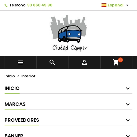

Teléfono:
93 660 45 90
Español
0



shopping_cart
Inicio
Interior
INICIO
MARCAS
PROVEEDORES
BANNER