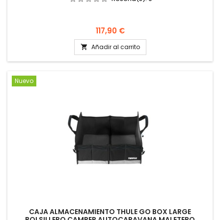
Precio
117,90 €
Añadir al carrito

Nuevo
CAJA ALMACENAMIENTO THULE GO BOX LARGE
BOLSILLERO CAMPER AUTOCARAVANA MALETERO