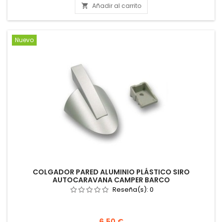
Añadir al carrito

Nuevo
COLGADOR PARED ALUMINIO PLÁSTICO SIRO
AUTOCARAVANA CAMPER BARCO
Reseña(s):
0
Precio
6,50 €