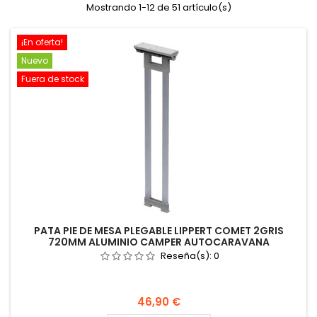
Mostrando 1-12 de 51 artículo(s)
¡En oferta!
Nuevo
Fuera de stock
PATA PIE DE MESA PLEGABLE LIPPERT COMET 2GRIS
720MM ALUMINIO CAMPER AUTOCARAVANA
Reseña(s):
0
Precio
46,90 €