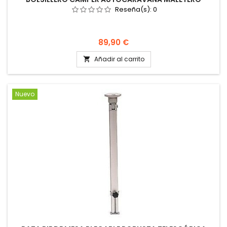
Reseña(s):
0
Precio
89,90 €
Añadir al carrito

Nuevo