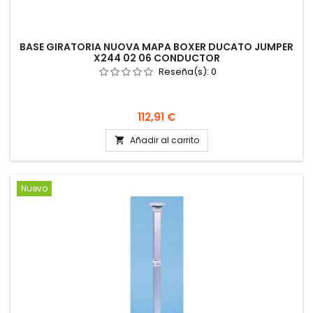
BASE GIRATORIA NUOVA MAPA BOXER DUCATO JUMPER
X244 02 06 CONDUCTOR
Reseña(s):
0
Precio
112,91 €
Añadir al carrito

Nuevo