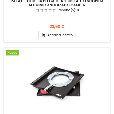
PATA PIE DE MESA PLEGABLE ROBUSTA TELESCÓPICA
ALUMINIO ANODIZADO CAMPER
Reseña(s):
0
Precio
23,90 €
Añadir al carrito

Nuevo