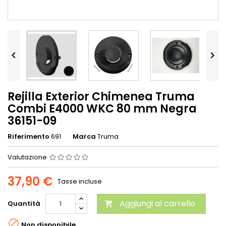


Rejilla Exterior Chimenea Truma
Combi E4000 WKC 80 mm Negra
36151-09
Riferimento
691
Marca
Truma
Valutazione
37,90 €
Tasse incluse
Aggiungi al carrello
Quantità


Non disponibile