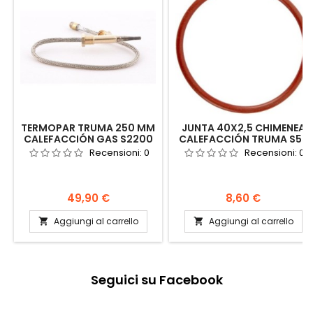
TERMOPAR TRUMA 250 MM
JUNTA 40X2,5 CHIMENEA
CALEFACCIÓN GAS S2200
CALEFACCIÓN TRUMA S55
S3000 S3002 S5002
E2800 E4000 C3402
Recensioni:
0
Recensioni:
0
30050-13900
C6002 COMBI D
Prezzo
Prezzo
49,90 €
8,60 €
Aggiungi al carrello
Aggiungi al carrello


Seguici su Facebook