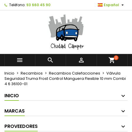

Teléfono:
93 660 45 90
Español
0



shopping_cart
Inicio
Recambios
Recambios Calefacciones
Válvula
Seguridad Truma Frost Control Manguera Flexible 10 mm Combi
4 6 36100-01
INICIO
MARCAS
PROVEEDORES