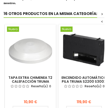
nosotros.
16 OTROS PRODUCTOS EN LA MISMA CATEGORÍA:
>
<
Nuevo
Nuevo
TAPA EXTRA CHIMENEA T2
ENCENDIDO AUTOMÁTICO
CALEFACCIÓN TRUMA
PILA TRUMA S2200 S3002
SOMBRERO 3002 5002 AK3
S3004 S5002 S5004
Reseña(s):
0
Reseña(s):
0
30700-02
30090-00077
Precio
Precio
10,90 €
119,90 €