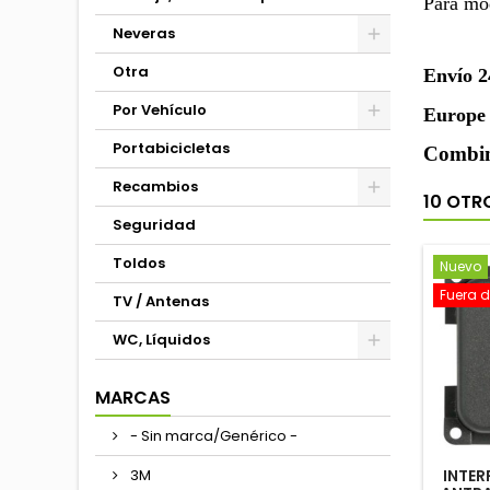
Para mo
Neveras
Otra
Envío 2
Por Vehículo
Europe 
Portabicicletas
Combina
Recambios
10 OTR
Seguridad
Toldos
Nuevo
Fuera d
TV / Antenas
WC, Líquidos
MARCAS
- Sin marca/Genérico -
3M
INTE