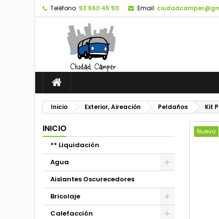
Teléfono:
93 660 45 90
Email:
ciudadcamper@gm
Inicio
Exterior, Aireación
Peldaños
Kit 
INICIO
Nuevo
** Liquidación
Agua
Aislantes Oscurecedores
Bricolaje
Calefacción