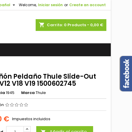

pañol
Welcome,
Iniciar sesión
or
Create an account
shopping_cart
Carrito:
0
Products - 0,00 €
iñón Peldaño Thule Slide-Out
V12 V18 V19 1500602745
cia
1945
Marca
Thule
ión
0 €
Impuestos incluidos
Añadir al carrito
ad