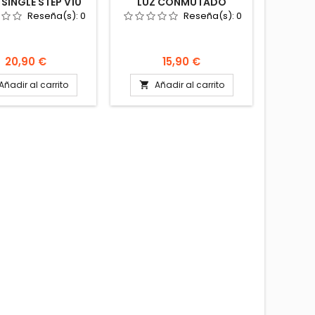
 SINGLE STEP V10
LUZ CONMUTADO
ANTRAC
ESCALÓN HYMER
ANTRACITA 12V 24V CBE
ESCA
Reseña(s):
0
Reseña(s):
0
603114 CAMPER
ESCALÓN INPROJAL
BUZZE
PRESTO
Precio
Precio
20,90 €
15,90 €
Añadir al carrito
Añadir al carrito
A

