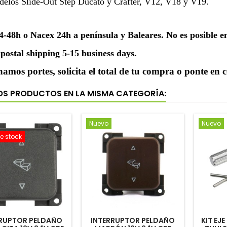
delos Slide-Out Step Ducato y Crafter, V12, V18 y V19.
4-48h o Nacex 24h a península y Baleares. No es posible en
postal shipping 5-15 business days.
mos portes, solicita el total de tu compra o ponte en 
OS PRODUCTOS EN LA MISMA CATEGORÍA:
Nuevo
Nuevo
e stock
RRUPTOR PELDAÑO
INTERRUPTOR PELDAÑO
KIT EJ