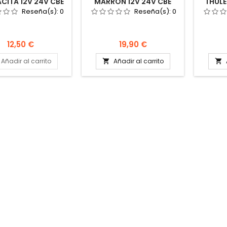
CITA 12V 24V CBE
MARRÓN 12V 24V CBE
THULE
ALÓN INPROJAL
ESCALÓN INPROJAL
V15 
Reseña(s):
0
Reseña(s):
0
STO THULE STEP
PRESTO THULE STEP
1500
Precio
Precio
12,50 €
19,90 €
Añadir al carrito
Añadir al carrito

