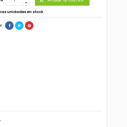

mas unidades en stock
ir
.