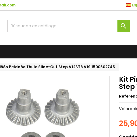
ail.com
Es

Piñón Peldaño Thule Slide-Out Step V12 V18 V19 1500602745
Kit P
Step 
Referen
Valorac
25,9
Cantid