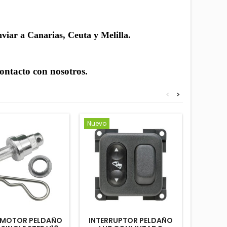
viar a Canarias, Ceuta y Melilla.
contacto con nosotros.
<
>
Nuevo
Nuevo
E MOTOR PELDAÑO
INTERRUPTOR PELDAÑO
ZUMB