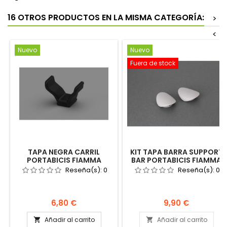
16 OTROS PRODUCTOS EN LA MISMA CATEGORÍA:
>
<
Nuevo
Nuevo
Fuera de stock
TAPA NEGRA CARRIL
KIT TAPA BARRA SUPPORT
PORTABICIS FIAMMA
BAR PORTABICIS FIAMMA
CARRY BIKE TOPE 98656-
CARRY BIKE PRO C M
Reseña(s):
0
Reseña(s):
0
081 CAMPER AC
98656-716
Precio
Precio
6,80 €
9,90 €
Añadir al carrito
Añadir al carrito

