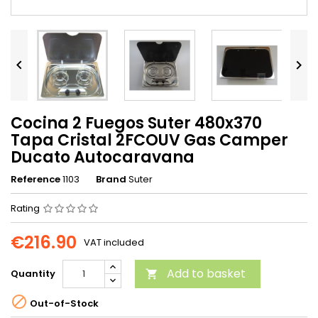


Cocina 2 Fuegos Suter 480x370
Tapa Cristal 2FCOUV Gas Camper
Ducato Autocaravana
Reference
1103
Brand
Suter
Rating
€216.90
VAT included
Add to basket
Quantity


Out-of-Stock