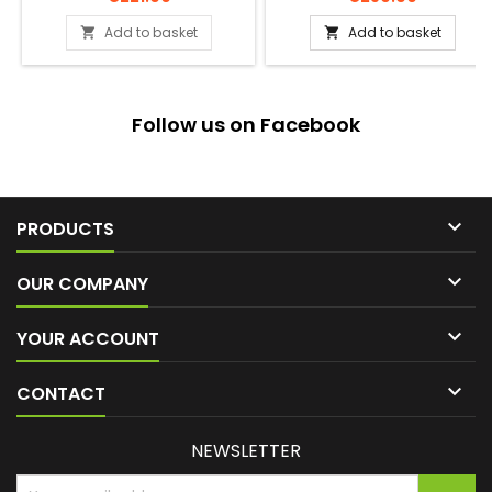
Add to basket
Add to basket


Follow us on Facebook

PRODUCTS

OUR COMPANY

YOUR ACCOUNT

CONTACT
NEWSLETTER