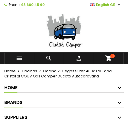

Phone:
93 660 45 90
English GB
0



shopping_cart
Home
Cocinas
Cocina 2 Fuegos Suter 480x370 Tapa
Cristal 2FCOUV Gas Camper Ducato Autocaravana
HOME
BRANDS
SUPPLIERS