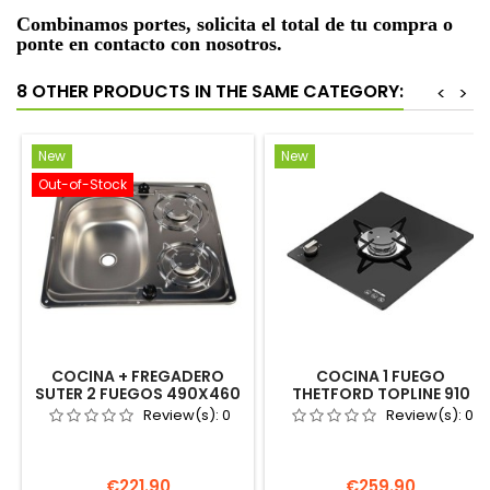
Combinamos portes, solicita el total de tu compra o
ponte en contacto con nosotros.
8 OTHER PRODUCTS IN THE SAME CATEGORY:
<
>
New
New
Out-of-Stock
COCINA + FREGADERO
COCINA 1 FUEGO
SUTER 2 FUEGOS 490X460
THETFORD TOPLINE 910
COMB2F4946R GAS
NEGRA GAS CAMPER
Review(s):
0
Review(s):
0
CAMPER VW T4 T5 T6
DUCATO AUTOCARAVANA
Price
Price
€221.90
€259.90