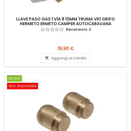
LLAVE PASO GAS 1 VÍA 8 10MM TRUMA VK1 GRIFO
HERMETO ERMETO CAMPER AUTOCARAVANA
Recensioni:
0
Prezzo
19,90 €
Aggiungi al carrello

Nuovo
Non disponibile