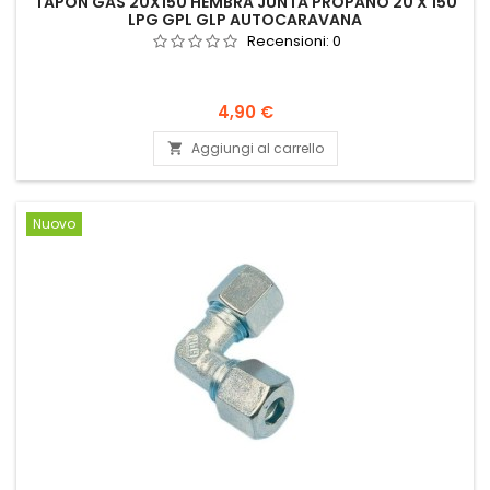
TAPÓN GAS 20X150 HEMBRA JUNTA PROPANO 20 X 150
LPG GPL GLP AUTOCARAVANA
Recensioni:
0
Prezzo
4,90 €
Aggiungi al carrello

Nuovo