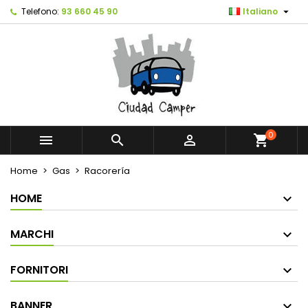

Telefono:
93 660 45 90
Italiano
0



shopping_cart
Home
Gas
Racorería
HOME
MARCHI
FORNITORI
BANNER